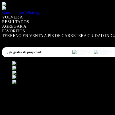
Consultar por Whatsapp
VOLVER A
RESULTADOS
AGREGAR A
FAVORITOS
TERRENO EN VENTA A PIE DE CARRETERA CIUDAD IND
VENTA
MXN4,500,000
,
¿te gusta esta propiedad?
Detalles del Inmueble
Dirección
TERRENO EN VENTA A PIE DE CARRETERA CIUDAD IND
Ubicación
Zona industrial Ciudad Industrial Xicohtencatl
Terreno