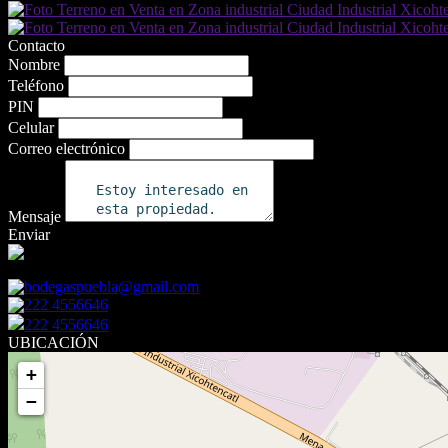
Contacto
Nombre
Teléfono
PIN
Celular
Correo electrónico
Mensaje
Enviar
Sucursal M.V. Ing. JOSE LUIS CARRILLO
bodegaspuebla@gmail.com
222 4556646
222 4556646
UBICACIÓN
+
−