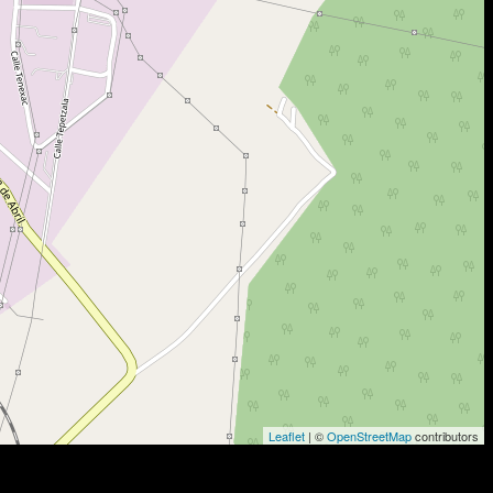
Leaflet
| ©
OpenStreetMap
contributors