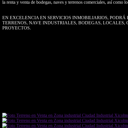
la renta y venta de bodegas, naves y terrenos comerciales, así como 
EN EXCELENCIA EN SERVICIOS INMOBILIARIOS, PODR
TERRENOS, NAVE INDUSTRIALES, BODEGAS, LOCALES, 
PROYECTOS.
DETALLES DEL INMUEBLE
Tipo de Inmueble
Terreno
Ubicación
Zona industrial Ciudad Industrial Xicohtencatl
Terreno
10000 m²
Agua Corriente
No
Agua Potable
No
Cable
No
Cloaca
No
(REF. 22972511)