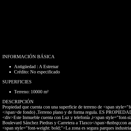
10000 m²
Agua Corriente
No
Agua Potable
No
Cable
No
Cloaca
No
(REF. 22972511)
INFORMACIÓN BÁSICA
Antigüedad : A Estrenar
Crédito: No especificado
SUPERFICIES
Terreno: 10000 m²
DESCRIPCIÓN
Propiedad que cuenta con una superficie de terreno de <span style=
</span>de fondo) ,Terreno plano y de forma regula. ES PROPIEDAD c
<div>Este Inmueble cuenta con Luz y telefonía ,i<span style="font-si
Boulevard Sánchez Piedras y Carretera a Tlaxco</span>&nbsp;con am
<span style="font-weight: bold;">La zona es segura parques in