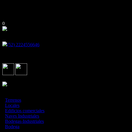
0
Encuéntranos en
(52) 2224556646
Av. 51 Poniente 505-D Plaza de las Américas, Puebla de Zaragoza,
México C.P.72440
Síguenos en
Asociados con
¿Qué estás buscando?
·
Terrenos
·
Locales
·
Edificios comerciales
·
Naves Industriales
·
Bodegas-Industriales
·
Bodega