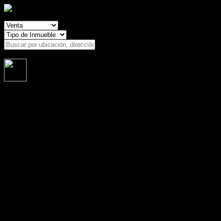
Busca tu propiedad en bodegasynaves.mx
Buscar
En Excelencia en Servicios Inmobiliarios, nos especializamos en
toda clase de inmuebles industriales y comerciales en toda la
República Mexicana. Contamos con terrenos, bodegas, naves
industriales, locales y plazas comerciales, edificios de oficinas.
Realizamos proyectos llave en mano (built to suit),
También nos especializamos en valuación y administración
inmobiliaria.
Veinte años de experiencia nos respaldan.