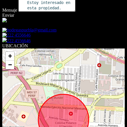
Mensaje
Enviar
Sucursal M.V. Ing. JOSE LUIS CARRILLO
bodegaspuebla@gmail.com
222 4556646
222 4556646
UBICACIÓN
+
−