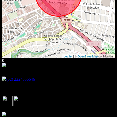
Leaflet
| ©
OpenStreetMap
contributors
0
Encuéntranos en
(52) 2224556646
Av. 51 Poniente 505-D Plaza de las Américas, Puebla de Zaragoza,
México C.P.72440
Síguenos en
Asociados con