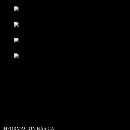
Detalles del Inmueble
Dirección
Renta de 1,475 m2 de espacio para oficinas en Polanco
Ubicación
Polanco I Sección
Total construido
1840 m²
Expensas
0
(REF. 31205151)
INFORMACIÓN BÁSICA