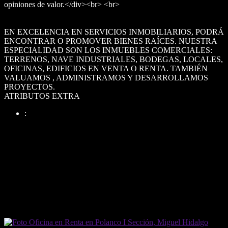
opiniones de valor.</div><br> <br>
EN EXCELENCIA EN SERVICIOS INMOBILIARIOS, PODRÁ
ENCONTRAR O PROMOVER BIENES RAÍCES. NUESTRA
ESPECIALIDAD SON LOS INMUEBLES COMERCIALES:
TERRENOS, NAVE INDUSTRIALES, BODEGAS, LOCALES,
OFICINAS, EDIFICIOS EN VENTA O RENTA. TAMBIÉN
VALUAMOS , ADMINISTRAMOS Y DESARROLLAMOS
PROYECTOS.
ATRIBUTOS EXTRA
:
DETALLES DEL INMUEBLE
Tipo de Inmueble
Oficina
Ubicación
Polanco I Sección
Total construido
1840 m²
Expensas
0
(REF. 31205151)