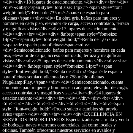
</div><div>18 lugares de estacionamiento.</div><div><br></div>
<div>·&nbsp;<span style="font-size: 14px;"><span style="font-
weight: bold;">Renta de 735 m2</span> de espacio para
oficinas</span></div><div>En obra gris, baños para mujeres y
hombres en cada piso, elevador de carga, acceso controlado, terraza
y magníficas vistas</div><div>17 lugares de estacionamiento.
</div><div><br></div><div>·&nbsp;<span style="font-size:
14px;"><span style="font-weight: bold;">Renta de 1,057 m2
</span>de espacio para oficinas</span></div>
<div>Semiacondicionado, baños para mujeres y hombres en cada
piso, elevador de carga, acceso controlado, terraza y magníficas
vistas</div><div>25 lugares de estacionamiento.</div><div><br>
</div><div>·&nbsp;<span style="font-size: 14px;"><span
style="font-weight: bold;">Renta de 754 m2 </span>de espacio
para oficinas semiacondicionadas o 758 m2de oficinas
Plug&amp;Play.</span></div><div>Semiacondicionado, cuenta
con baños para mujeres y hombres en cada piso, elevador de carga,
acceso controlado y magníficas vistas</div><div>24 lugares de
estacionamiento</div><div><br></div></div><div><br></div>
<div><br></div><div><br></div><div><br></div><div><span
style="font-weight: bold;">Precio sujeto a cambios sin previo
aviso</span></div><div><br></div><div>EXCELENCIA EN
SERVICIOS INMOBILIARIOS Especializados en la renta y venta
de bodegas, naves y terrenos comerciales, así como locales y
oficinas. También ofrecemos nuestros servicios en avalúos y